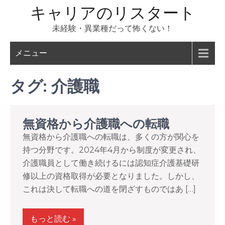
コ
キャリアのリスタート
ン
未経験・異業種だって怖くない！
テ
ン
メニュー
ツ
へ
タグ:
介護職
ス
キ
ッ
無資格から介護職への転職
プ
無資格から介護職への転職は、多くの方が関心を
持つ分野です。2024年4月から制度が変更され、
介護職員として働き続けるには認知症介護基礎研
修以上の資格取得が必要となりました。しかし、
これは決して転職への道を閉ざすものではあ […]
もっと読む »