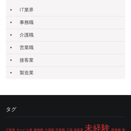
IT業界
事務職
介護職
営業職
接客業
製造業
タグ
未経験
IT業界
サービス業
事務職
介護職
営業職
工場
接客業
異業種
製