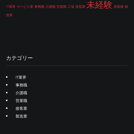
未経験
IT業界
サービス業
事務職
介護職
営業職
工場
接客業
異業種
製
造業
カテゴリー
IT業界
事務職
介護職
営業職
接客業
製造業