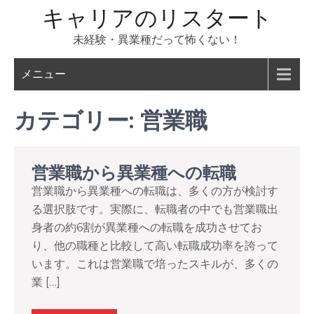
コ
キャリアのリスタート
ン
未経験・異業種だって怖くない！
テ
ン
メニュー
ツ
へ
カテゴリー:
営業職
ス
キ
ッ
営業職から異業種への転職
プ
営業職から異業種への転職は、多くの方が検討す
る選択肢です。実際に、転職者の中でも営業職出
身者の約6割が異業種への転職を成功させてお
り、他の職種と比較して高い転職成功率を誇って
います。これは営業職で培ったスキルが、多くの
業 […]